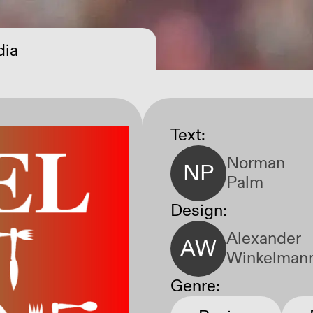
ia
Open Call
Text:
Norman
NP
Palm
Design:
Alexander
AW
Winkelman
Genre: